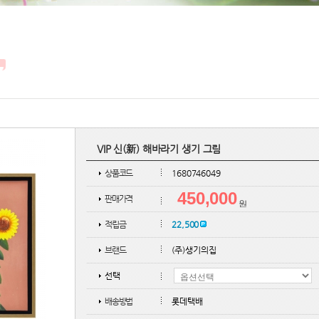
VIP 신(新) 해바라기 생기 그림
상품코드
1680746049
450,000
판매가격
적립금
22,500
브랜드
(주)생기의집
선택
배송방법
롯데택배