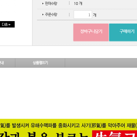
판매수량
10 개
주문수량
개
장바구니담기
구매하기
안내
상품평쓰기