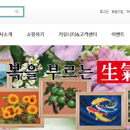
로그인
회원가입
마
사소개
쇼핑하기
커뮤니티&고객센터
이벤트