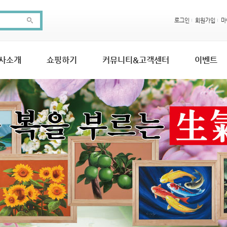
로그인
회원가입
마
사소개
쇼핑하기
커뮤니티&고객센터
이벤트