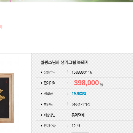
월광스님의 생기그림 복돼지
상품코드
1583390116
398,000
판매가격
적립금
19,900
브랜드
(주)생기의집
배송방법
롯데택배
판매수량
12 개