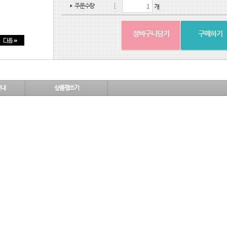
주문수량
개
장바구니담기
구매하기
안내
상품평쓰기