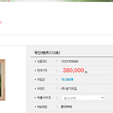
목단(牧丹)(10호)
상품코드
1553709088
380,000
판매가격
적립금
19,000
브랜드
(주)생기의집
작품사이즈
배송방법
롯데택배