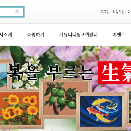
로그인
회원가입
마
사소개
쇼핑하기
커뮤니티&고객센터
이벤트