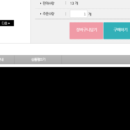
판매수량
13 개
주문수량
개
장바구니담기
구매하기
안내
상품평쓰기