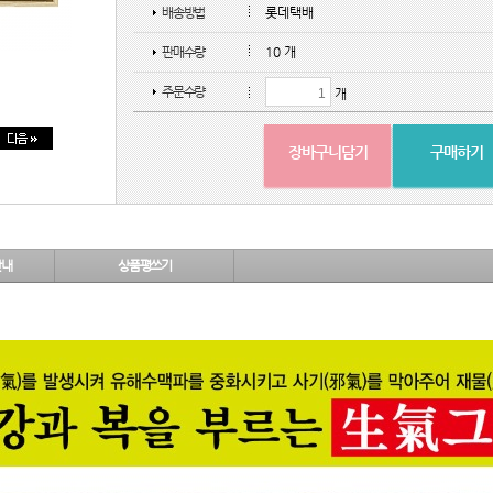
배송방법
롯데택배
판매수량
10 개
주문수량
개
장바구니담기
구매하기
안내
상품평쓰기