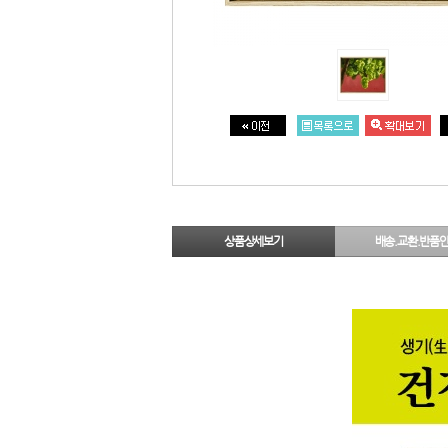
상품상세보기
배송.교환.반품