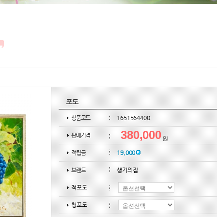
포도
상품코드
1651564400
380,000
판매가격
적립금
19,000
브랜드
생기의집
적포도
청포도