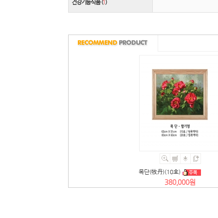
건강기능식품 (
1
)
목단(牧丹)(10호)
380,000원