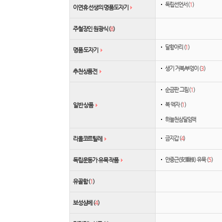
독립선언서 (
1
)
이연휴 선생의 명품도자기
주철장인 원광식 (
8
)
달항아리 (
1
)
명품 도자기
생기 거북/부엉이 (
3
)
추천상품전
순금판 그림 (
1
)
복 액자 (
1
)
일반 상품
하늘천삼달임액
금지갑 (
4
)
리올코르틸레
안중근(安重根) 유묵 (
5
)
독립운동가 유묵 작품
유골함 (
1
)
보성삼베 (
4
)