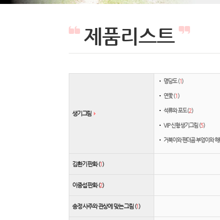
제품리스트
명당도 (
1
)
연꽃 (
1
)
석류와 포도 (
2
)
생기그림
VIP 신형 생기그림 (
5
)
거북이와 팬더곰 부엉이와 해
김환기 판화 (
1
)
이중섭 판화 (
2
)
송정 사주와 관상에 맞는 그림 (
1
)