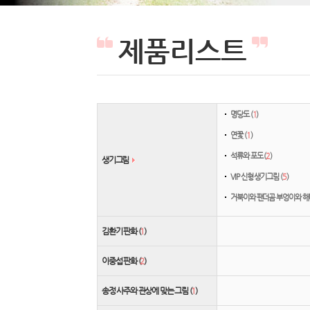
제품리스트
명당도 (
1
)
연꽃 (
1
)
석류와 포도 (
2
)
생기그림
VIP 신형 생기그림 (
5
)
거북이와 팬더곰 부엉이와 해
김환기 판화 (
1
)
이중섭 판화 (
2
)
송정 사주와 관상에 맞는 그림 (
1
)