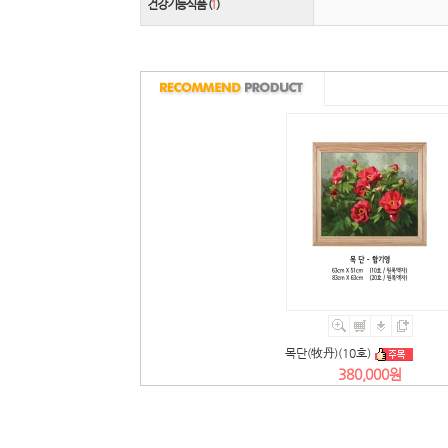
건강기능식품 (
1
)
목단(牧丹)(10호)
380,000원