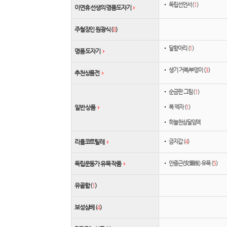
독립선언서 (
1
)
이연휴 선생의 명품도자기
주철장인 원광식 (
8
)
달항아리 (
1
)
명품 도자기
생기 거북/부엉이 (
3
)
추천상품전
순금판 그림 (
1
)
복 액자 (
1
)
일반 상품
하늘천삼달임액
금지갑 (
4
)
리올코르틸레
안중근(安重根) 유묵 (
5
)
독립운동가 유묵 작품
유골함 (
1
)
보성삼베 (
4
)