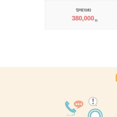
잉어(10호)
380,000