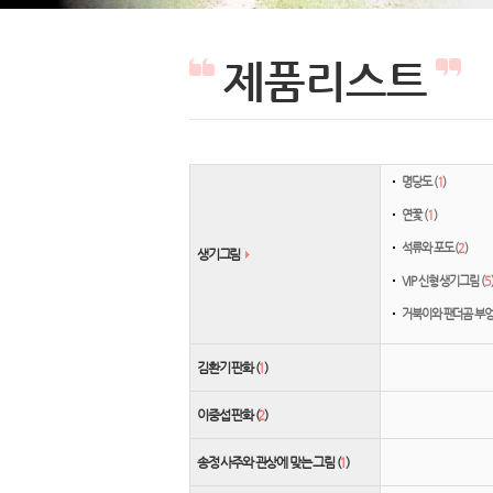
제품리스트
명당도 (
1
)
연꽃 (
1
)
석류와 포도 (
2
)
생기그림
VIP 신형 생기그림 (
5
거북이와 팬더곰 부엉
김환기 판화 (
1
)
이중섭 판화 (
2
)
송정 사주와 관상에 맞는 그림 (
1
)