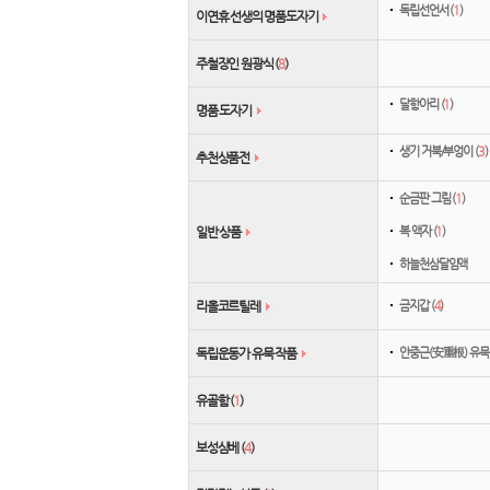
독립선언서 (
1
)
이연휴 선생의 명품도자기
주철장인 원광식 (
8
)
달항아리 (
1
)
명품 도자기
생기 거북/부엉이 (
3
)
추천상품전
순금판 그림 (
1
)
복 액자 (
1
)
일반 상품
하늘천삼달임액
금지갑 (
4
)
리올코르틸레
안중근(安重根) 유묵 
독립운동가 유묵 작품
유골함 (
1
)
보성삼베 (
4
)