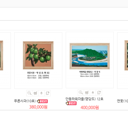
안동하회마을(명당도) 12호
푸른사과(10호)
연꽃(10
380,000원
400,000원