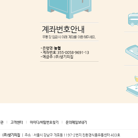
은행명:
농협
계좌번호:355-0058-9691-13
예금주:(주)생기의집
약관
고객센터
아이디/비밀번호찾기
문의메일보내기
 :
(주)생기의집
｜ 주소 : 서울시 강남구 개포동 1197-2번지 친환경식품유통센터 403호