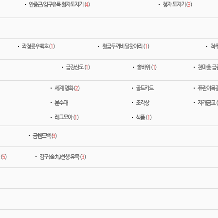
안중근/김구유묵 황자도자기 (
4
)
청자 도자기 (
3
)
좌청룡우백호 (
1
)
황금두꺼비 달항아리 (
1
)
척추
금강산도 (
1
)
솥바위 (
1
)
천마총 금관
세계 명화 (
2
)
골드카드
퓨란야목걸
분수대
조각상
자개금고 (
레그모아 (
1
)
식품 (
1
)
금핸드백 (
9
)
(
5
)
김구(金九)선생 유묵 (
3
)