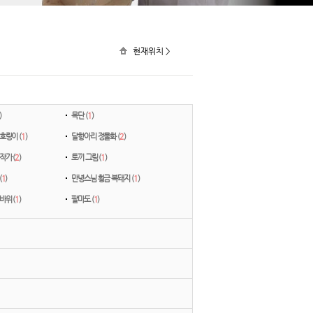
현재위치 >
)
목단 (
1
)
호랑이 (
1
)
달항아리 정물화 (
2
)
작가 (
2
)
토끼 그림 (
1
)
(
1
)
만녕스님 황금 복돼지 (
1
)
바위 (
1
)
팔마도 (
1
)