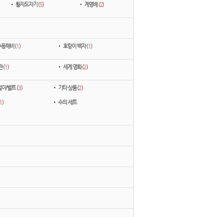
황자도자기 (
5
)
계영배 (
2
)
동해비 (
1
)
호랑이 백자 (
1
)
 (
1
)
세계 명화 (
2
)
이/벨트 (
3
)
기타 상품 (
2
)
1
)
수의 세트