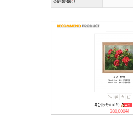
건강기능식품 (
1
)
목단(牧丹)(10호)
380,000원