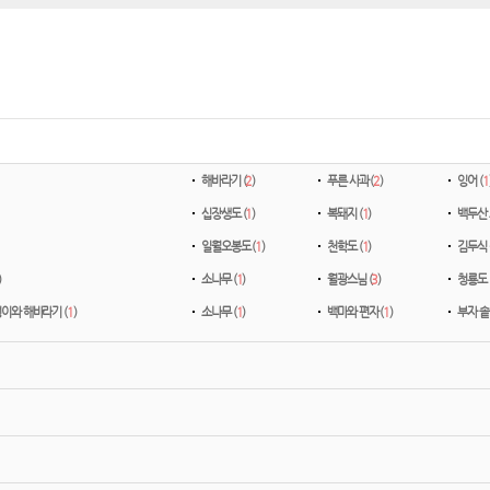
해바라기 (
2
)
푸른 사과 (
2
)
잉어 (
1
십장생도 (
1
)
복돼지 (
1
)
백두산 
일월오봉도 (
1
)
천학도 (
1
)
김두식 
)
소나무 (
1
)
월광스님 (
3
)
청룡도 
이와 해바라기 (
1
)
소나무 (
1
)
백마와 편자 (
1
)
부자 솥