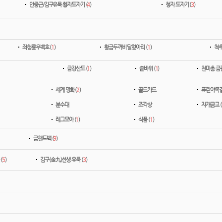
안중근/김구유묵 황자도자기 (
4
)
청자 도자기 (
3
)
좌청룡우백호 (
1
)
황금두꺼비 달항아리 (
1
)
척추
금강산도 (
1
)
솥바위 (
1
)
천마총 금관
세계 명화 (
2
)
골드카드
퓨란야목걸
분수대
조각상
자개금고 (
레그모아 (
1
)
식품 (
1
)
금핸드백 (
9
)
(
5
)
김구(金九)선생 유묵 (
3
)