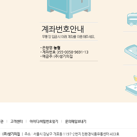
은행명:
농협
계좌번호:355-0058-9691-13
예금주:(주)생기의집
약관
고객센터
아이디/비밀번호찾기
문의메일보내기
 :
(주)생기의집
｜ 주소 : 서울시 강남구 개포동 1197-2번지 친환경식품유통센터 403호