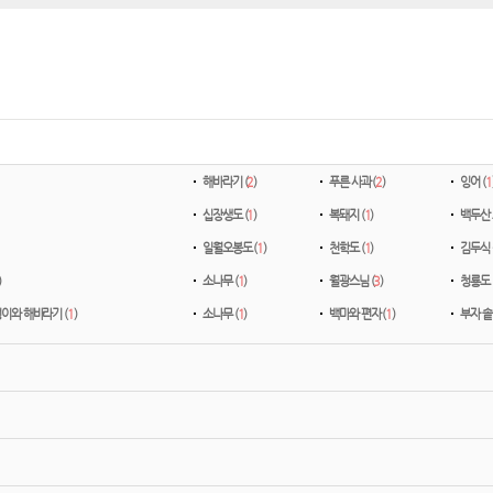
해바라기 (
2
)
푸른 사과 (
2
)
잉어 (
1
십장생도 (
1
)
복돼지 (
1
)
백두산 
일월오봉도 (
1
)
천학도 (
1
)
김두식 
)
소나무 (
1
)
월광스님 (
3
)
청룡도 
이와 해바라기 (
1
)
소나무 (
1
)
백마와 편자 (
1
)
부자 솥