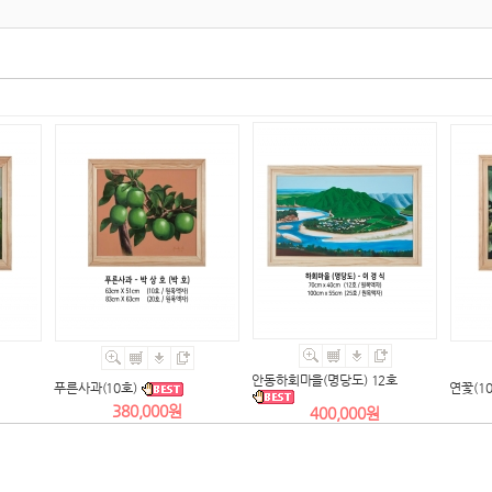
안동하회마을(명당도) 12호
푸른사과(10호)
연꽃(10
380,000원
400,000원