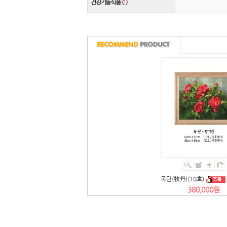
건강기능식품 (
1
)
목단(牧丹)(10호)
380,000원