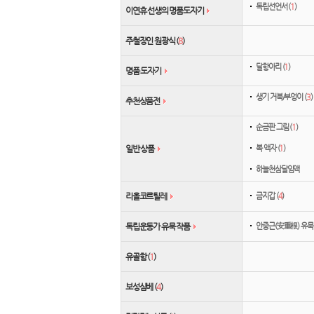
독립선언서 (
1
)
이연휴 선생의 명품도자기
주철장인 원광식 (
8
)
달항아리 (
1
)
명품 도자기
생기 거북/부엉이 (
3
)
추천상품전
순금판 그림 (
1
)
복 액자 (
1
)
일반 상품
하늘천삼달임액
금지갑 (
4
)
리올코르틸레
안중근(安重根) 유묵 
독립운동가 유묵 작품
유골함 (
1
)
보성삼베 (
4
)