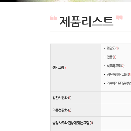
제품리스트
명당도 (
1
)
연꽃 (
1
)
석류와 포도 (
2
)
생기그림
VIP 신형 생기그림 (
5
거북이와 팬더곰 부엉
김환기 판화 (
1
)
이중섭 판화 (
2
)
송정 사주와 관상에 맞는 그림 (
1
)