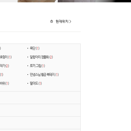
현재위치 >
)
목단 (
1
)
호랑이 (
1
)
달항아리 정물화 (
2
)
작가 (
2
)
토끼 그림 (
1
)
(
1
)
만녕스님 황금 복돼지 (
1
)
바위 (
1
)
팔마도 (
1
)