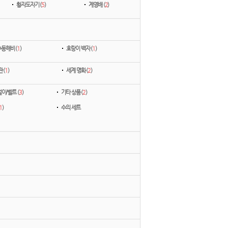
황자도자기 (
5
)
계영배 (
2
)
동해비 (
1
)
호랑이 백자 (
1
)
 (
1
)
세계 명화 (
2
)
이/벨트 (
3
)
기타 상품 (
2
)
1
)
수의 세트