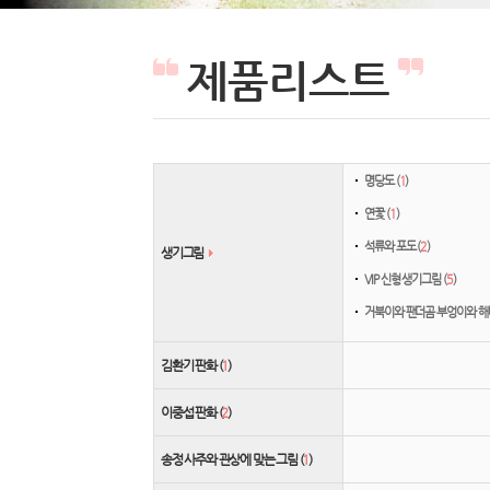
제품리스트
명당도 (
1
)
연꽃 (
1
)
석류와 포도 (
2
)
생기그림
VIP 신형 생기그림 (
5
)
거북이와 팬더곰 부엉이와 해
김환기 판화 (
1
)
이중섭 판화 (
2
)
송정 사주와 관상에 맞는 그림 (
1
)