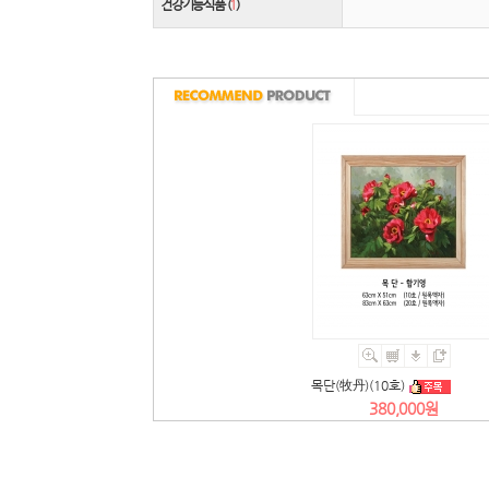
건강기능식품 (
1
)
목단(牧丹)(10호)
380,000원