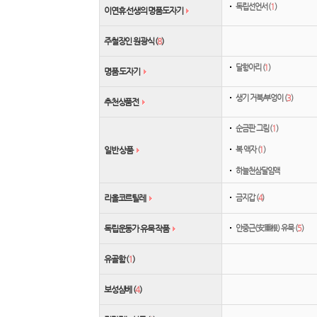
독립선언서 (
1
)
이연휴 선생의 명품도자기
주철장인 원광식 (
8
)
달항아리 (
1
)
명품 도자기
생기 거북/부엉이 (
3
)
추천상품전
순금판 그림 (
1
)
복 액자 (
1
)
일반 상품
하늘천삼달임액
금지갑 (
4
)
리올코르틸레
안중근(安重根) 유묵 (
5
)
독립운동가 유묵 작품
유골함 (
1
)
보성삼베 (
4
)