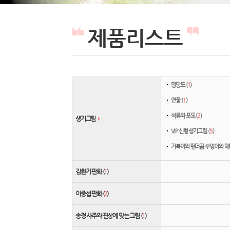
제품리스트
명당도 (
1
)
연꽃 (
1
)
석류와 포도 (
2
)
생기그림
VIP 신형 생기그림 (
5
)
거북이와 팬더곰 부엉이와 해
김환기 판화 (
1
)
이중섭 판화 (
2
)
송정 사주와 관상에 맞는 그림 (
1
)