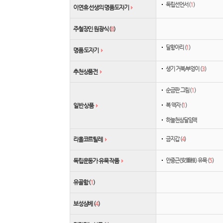
독립선언서 (
1
)
이연휴 선생의 명품도자기
주철장인 원광식 (
8
)
달항아리 (
1
)
명품 도자기
생기 거북/부엉이 (
3
)
추천상품전
순금판 그림 (
1
)
복 액자 (
1
)
일반 상품
하늘천삼달임액
금지갑 (
4
)
리올코르틸레
안중근(安重根) 유묵 (
5
)
독립운동가 유묵 작품
유골함 (
1
)
보성삼베 (
4
)